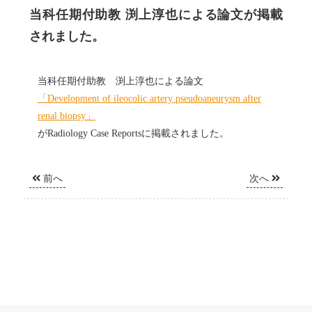
当科任期付助教 渕上淳也による論文が掲載
されました。
当科任期付助教 渕上淳也による論文
「Development of ileocolic artery pseudoaneurysm after
renal biopsy」
がRadiology Case Reportsに掲載されました。
前へ
次へ