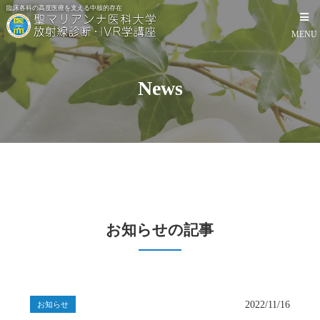
臨床各科の高度医療を支える中核的存在
MENU
News
HOME
画像診断
IVR
教室
お知らせの記事
見学・医局員募集
患者さま
2022/11/16
お知らせ