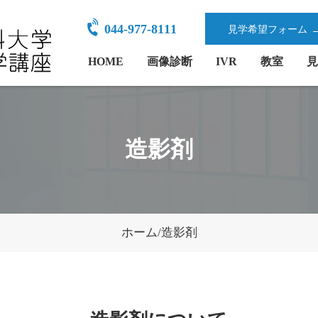
044-977-8111
見学希望フォーム
HOME
画像診断
IVR
教室
見
造影剤
ホーム
/
造影剤