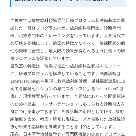
見学・医局員募集
患者さま
当教室では放射線科領域専門研修プログラム新整備基準に準
拠した、研修プログラムの元、放射線科専門医、診断専門
医、治療専門医のトレーニングを行っています。大学病院で
の研修を基軸にして、施設の特徴がなるべく、修練医師の個
性や興味に合致し、最大限の効果が得られるように個々の研
修プログラムを調整しています。
当教室の特徴は、現場で役立つ放射線科医養成をモットー
に、研修プログラムを構成していることです。画像診断は
general radiologyを重視し救急放射線診断、単純撮影読影に加
えて各臓器セクションの専門スタッフによるface to faceの徹
底した現場教育を行っています。全領域にわたって問題解決
のための提案、コンサルテーションに応じられる診断能力を
身につける事ができます。画像診断の応用としてIVR、放射
線治療を含め、幅広く研修し現場ニーズと合致した放射線診
療が出来る臨床医を養成することを目的としています。
現在、日本医学放射線学会と専門医機構の定めたプログラム