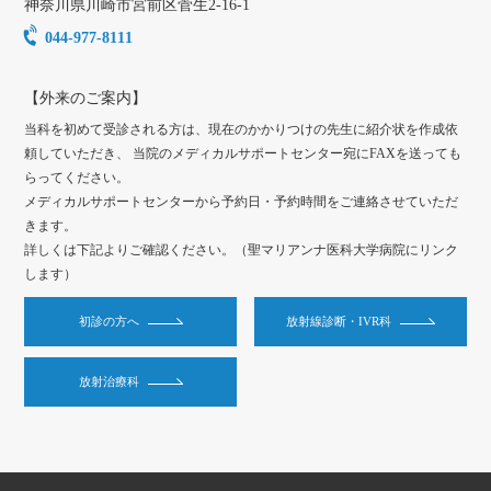
神奈川県
川崎市
宮前区菅生2-16-1
044-977-8111
【外来のご案内】
当科を初めて受診される方は、現在のかかりつけの先生に紹介状を作成依
頼していただき、 当院のメディカルサポートセンター宛にFAXを送っても
らってください。
メディカルサポートセンターから予約日・予約時間をご連絡させていただ
きます。
詳しくは下記よりご確認ください。（聖マリアンナ医科大学病院にリンク
します）
初診の方へ
放射線診断・IVR科
放射治療科