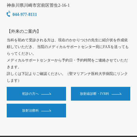
神奈川県
川崎市
宮前区菅生2-16-1
044-977-8111
【外来のご案内】
当科を初めて受診される方は、現在のかかりつけの先生に紹介状を作成依
頼していただき、 当院のメディカルサポートセンター宛にFAXを送っても
らってください。
メディカルサポートセンターから予約日・予約時間をご連絡させていただ
きます。
詳しくは下記よりご確認ください。（聖マリアンナ医科大学病院にリンク
します）
初診の方へ
放射線診断・IVR科
放射治療科