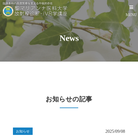
臨床各科の高度医療を支える中核的存在
MENU
News
HOME
画像診断
IVR
教室
見学・医局員募集
お知らせの記事
患者さま
2025/09/08
お知らせ